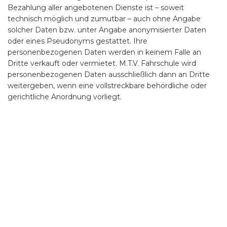
Bezahlung aller angebotenen Dienste ist – soweit
technisch möglich und zumutbar – auch ohne Angabe
solcher Daten bzw. unter Angabe anonymisierter Daten
oder eines Pseudonyms gestattet. Ihre
personenbezogenen Daten werden in keinem Falle an
Dritte verkauft oder vermietet. M.T.V. Fahrschule wird
personenbezogenen Daten ausschließlich dann an Dritte
weitergeben, wenn eine vollstreckbare behördliche oder
gerichtliche Anordnung vorliegt.
Serverprotokollierung
Alle Zugriffe auf diese Website werden – wie allgemein
üblich – mit protokolliert. Unsere Protokolle beinhalten
jeweils Datum und Zeit, die Bezeichnung der von Ihnen
angeforderten Seite (URL), die Bezeichnung des Rechners
(IP-Adresse), von dem aus die Seite abgerufen wird und,
wenn diese Daten übertragen werden, den Namen und die
Versionsnummer des verwendeten Browsers.
Rechtswirksamkeit